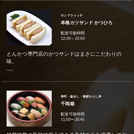
サンドウィッチ
本格カツサンド かつひろ
配達可能時間
12:30～22:00
とんかつ専門店のかつサンドはまさにこだわりの
味。
.....
寿司・釜めし・海鮮ちらし丼
千両箱
配達可能時間
11:00〜20:45